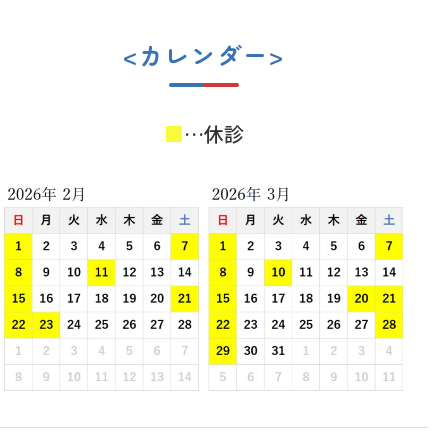
<カレンダー>
■
…休診